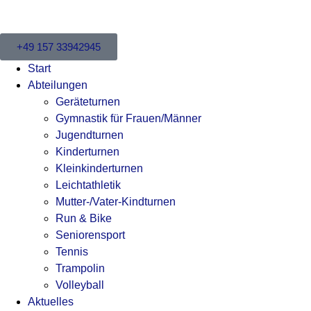
+49 157 33942945
Start
Abteilungen
Geräteturnen
Gymnastik für Frauen/Männer
Jugendturnen
Kinderturnen
Kleinkinderturnen
Leichtathletik
Mutter-/Vater-Kindturnen
Run & Bike
Seniorensport
Tennis
Trampolin
Volleyball
Aktuelles