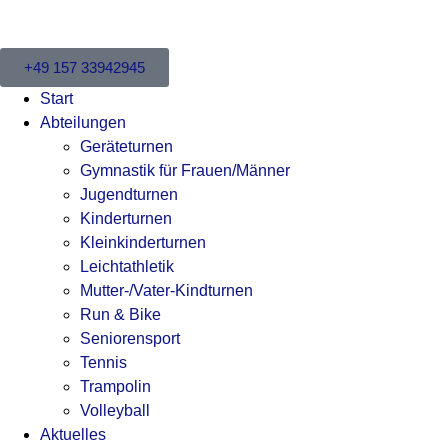
+49 157 33942945
Start
Abteilungen
Geräteturnen
Gymnastik für Frauen/Männer
Jugendturnen
Kinderturnen
Kleinkinderturnen
Leichtathletik
Mutter-/Vater-Kindturnen
Run & Bike
Seniorensport
Tennis
Trampolin
Volleyball
Aktuelles